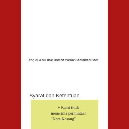
Selamat Datang di
AhliDisk unit of
Pasar Sambilan SME
- Pelayanan Publikasi 
Syarat dan Ketentuan
+ Kami tidak
menerima permintaan
“Nota Kosong”