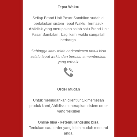
Tepat Waktu
Setiap Brand Unit Pasar Sambilan sudah di
berlakukan sistem Tepat Waktu. Termasuk
Ahlidisk
yang merupakan salah satu Brand Unit
Pasar Sambilan , bagi kami waktu sangatlah
berharga.
Sehingga kami telah berkomitmen untuk bisa
selalu tepat waktu dan berusaha memberikan
yang terbaik.
Order Mudah
Untuk memudahkan client untuk memesan
produk kami, Ahlidisk menerapkan sistem order
yang fleksibel
Online bisa
-
ketemu langsung bisa
.
Tentukan cara order yang lebih mudah menurut
anda.