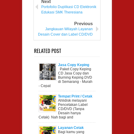
Next
Portofolio Duplikasi CD Elektronik
Edukasi SMK Theresiana
Previous
Jangkauan Wilayah Layanan
Desain Cover dan Label CD/DVD
RELATED POST
Jasa Copy Keping
CD di Semarang
Paket Copy Keping
CD Jasa Copy dan
Burning Keping DVD
di Semarang - Murah
- Cepat
Tempat Print / Cetak
Label CD/DVD di
Ahlidisk melayani
Kab.Semarang
Pencetakan Label
CD/DVD (Tanpa
Desain hanya
Cetak) Nah bagi and
Layanan Cetak
Cover Box Cassing
Bagi kamu yang