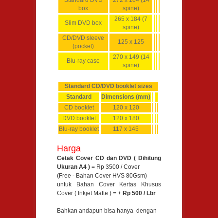
box
spine)
265 x 184 (7
Slim DVD box
spine)
CD/DVD sleeve
125 x 125
(pocket)
270 x 149 (14
Blu-ray case
spine)
Standard CD/DVD booklet sizes
Standard
Dimensions (mm)
CD booklet
120 x 120
DVD booklet
120 x 180
Blu-ray booklet
117 x 145
Harga
Cetak Cover CD dan DVD ( Dihitung
Ukuran A4 )
= Rp 3500 / Cover
(Free - Bahan Cover HVS 80Gsm)
untuk Bahan Cover Kertas Khusus
Cover ( Inkjet Matte ) = +
Rp 500 / Lbr
Bahkan andapun bisa hanya dengan