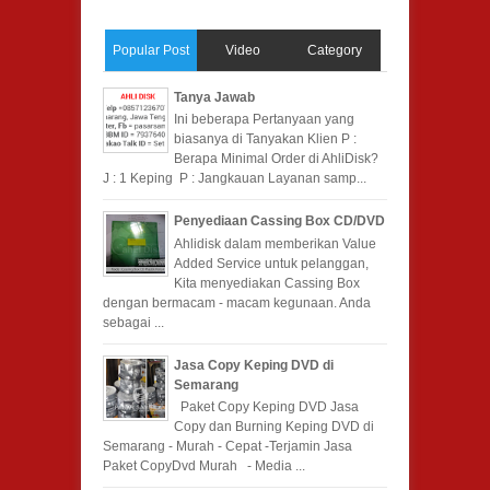
Popular Post
Video
Category
Tanya Jawab
Ini beberapa Pertanyaan yang
biasanya di Tanyakan Klien P :
Berapa Minimal Order di AhliDisk?
J : 1 Keping P : Jangkauan Layanan samp...
Penyediaan Cassing Box CD/DVD
Ahlidisk dalam memberikan Value
Added Service untuk pelanggan,
Kita menyediakan Cassing Box
dengan bermacam - macam kegunaan. Anda
sebagai ...
Jasa Copy Keping DVD di
Semarang
Paket Copy Keping DVD Jasa
Copy dan Burning Keping DVD di
Semarang - Murah - Cepat -Terjamin Jasa
Paket CopyDvd Murah - Media ...