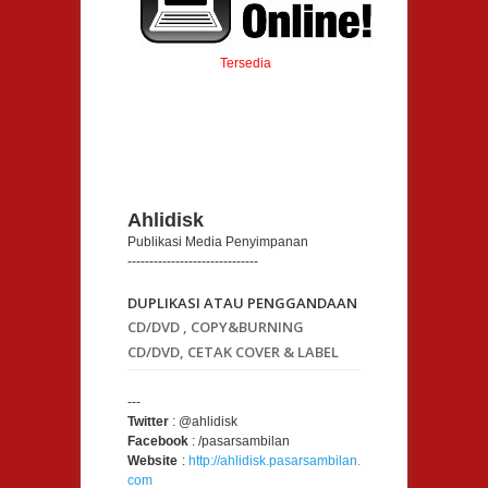
Tersedia
Ahlidisk
Publikasi Media Penyimpanan
------------------------------
DUPLIKASI ATAU PENGGANDAAN
CD/DVD , COPY&BURNING
CD/DVD, CETAK COVER & LABEL
CD/DVD, DESAIN COVER & LABEL
CD/DVD, DUPLIKASI FLASHDISK
---
Twitter
: @ahlidisk
UNTUK MATERI SEMINAR.
Facebook
: /pasarsambilan
Website
:
http://ahlidisk.pasarsambilan.
com