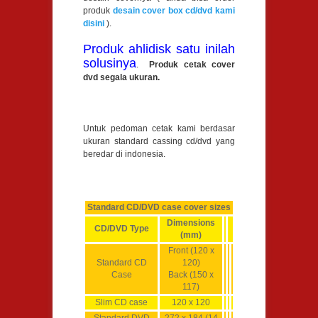
produk
desain cover box cd/dvd kami
disini
).
Produk ahlidisk satu inilah
solusinya
.
Produk cetak cover
dvd segala ukuran.
Untuk pedoman cetak kami berdasar
ukuran standard cassing cd/dvd yang
beredar di indonesia.
Standard CD/DVD case cover sizes
Dimensions
CD/DVD Type
(mm)
Front (120 x
Standard CD
120)
Case
Back (150 x
117)
Slim CD case
120 x 120
Standard DVD
272 x 184 (14