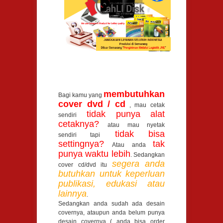
membutuhkan
Bagi kamu yang
cover dvd / cd
, mau cetak
tidak punya alat
sendiri
cetaknya?
atau mau nyetak
tidak bisa
sendiri tapi
settingnya?
tak
Atau anda
punya waktu lebih
. Sedangkan
segera anda
cover cd/dvd itu
butuhkan untuk keperluan
publikasi, edukasi atau
lainnya
.
Sedangkan anda sudah ada desain
covernya, ataupun anda belum punya
desain covernya ( anda bisa order