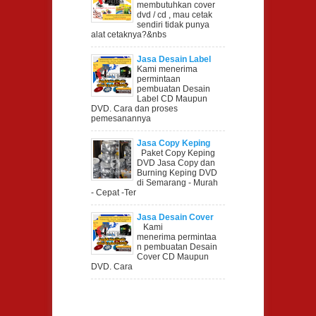
CD/DVD di
membutuhkan cover
Semarang
dvd / cd , mau cetak
sendiri tidak punya
alat cetaknya?&nbs
Jasa Desain Label
CD/DVD Semarang
Kami menerima
permintaan
pembuatan Desain
Label CD Maupun
DVD. Cara dan proses
pemesanannya
Jasa Copy Keping
DVD di Semarang
Paket Copy Keping
DVD Jasa Copy dan
Burning Keping DVD
di Semarang - Murah
- Cepat -Ter
Jasa Desain Cover
CD/DVD Semarang
Kami
menerima permintaa
n pembuatan Desain
Cover CD Maupun
DVD. Cara