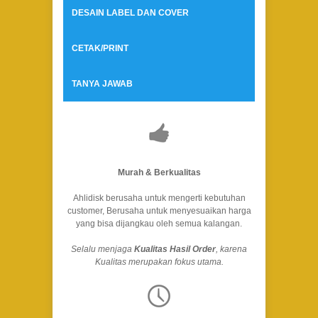
DESAIN LABEL DAN COVER
CETAK/PRINT
TANYA JAWAB
Murah & Berkualitas
Ahlidisk berusaha untuk mengerti kebutuhan
customer, Berusaha untuk menyesuaikan harga
yang bisa dijangkau oleh semua kalangan.
Selalu menjaga
Kualitas Hasil Order
, karena
Kualitas merupakan fokus utama.