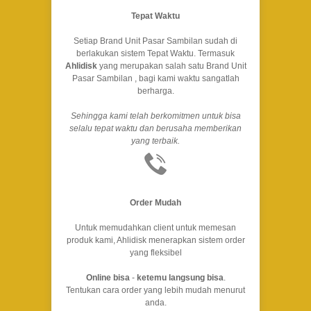
Tepat Waktu
Setiap Brand Unit Pasar Sambilan sudah di
berlakukan sistem Tepat Waktu. Termasuk
Ahlidisk
yang merupakan salah satu Brand Unit
Pasar Sambilan , bagi kami waktu sangatlah
berharga.
Sehingga kami telah berkomitmen untuk bisa
selalu tepat waktu dan berusaha memberikan
yang terbaik.
Order Mudah
Untuk memudahkan client untuk memesan
produk kami, Ahlidisk menerapkan sistem order
yang fleksibel
Online bisa
-
ketemu langsung bisa
.
Tentukan cara order yang lebih mudah menurut
anda.