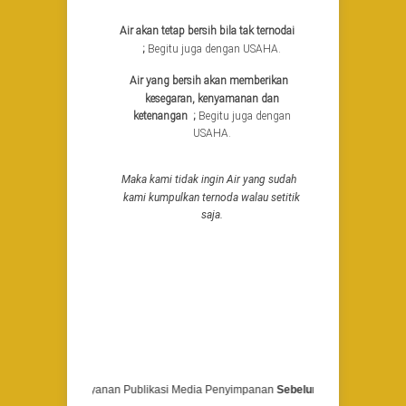
Air akan tetap bersih bila tak ternodai
;
Begitu juga dengan USAHA.
Air yang bersih akan memberikan
kesegaran, kenyamanan dan
ketenangan ;
Begitu juga dengan
USAHA.
Maka kami tidak ingin Air yang sudah
kami kumpulkan ternoda walau setitik
saja.
an SME
- Pelayanan Publikasi Media Penyimpanan
Sebelum Menghubungi Kami si