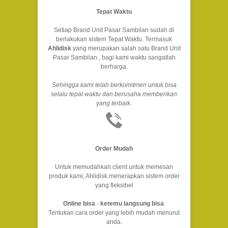
Tepat Waktu
Setiap Brand Unit Pasar Sambilan sudah di
berlakukan sistem Tepat Waktu. Termasuk
Ahlidisk
yang merupakan salah satu Brand Unit
Pasar Sambilan , bagi kami waktu sangatlah
berharga.
Sehingga kami telah berkomitmen untuk bisa
selalu tepat waktu dan berusaha memberikan
yang terbaik.
Order Mudah
Untuk memudahkan client untuk memesan
produk kami, Ahlidisk menerapkan sistem order
yang fleksibel
Online bisa
-
ketemu langsung bisa
.
Tentukan cara order yang lebih mudah menurut
anda.