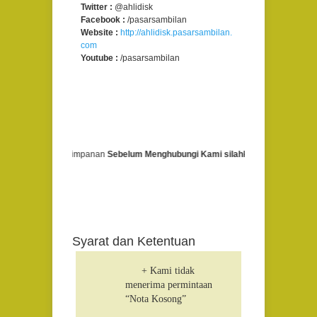
Twitter :
@ahlidisk
Facebook :
/pasarsambilan
Website :
http://ahlidisk.pasarsambilan.
com
Youtube :
/pasarsambilan
si Media Penyimpanan
Sebelum Menghubungi Kami silahkan Membaca Penjelasan
Syarat dan Ketentuan
+ Kami tidak
menerima permintaan
“Nota Kosong”