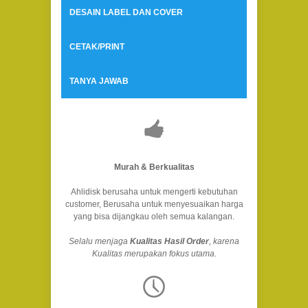
DESAIN LABEL DAN COVER
CETAK/PRINT
TANYA JAWAB
Murah & Berkualitas
Ahlidisk berusaha untuk mengerti kebutuhan
customer, Berusaha untuk menyesuaikan harga
yang bisa dijangkau oleh semua kalangan.
Selalu menjaga
Kualitas Hasil Order
, karena
Kualitas merupakan fokus utama.