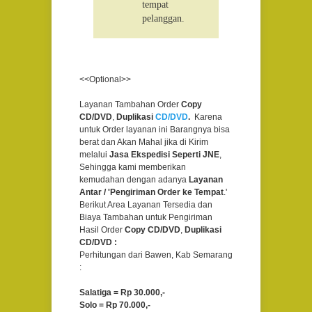
tempat
pelanggan.
<<Optional>>
Layanan Tambahan Order
Copy
CD/DVD
,
Duplikasi
CD/DVD
.
Karena
untuk Order layanan ini Barangnya bisa
berat dan Akan Mahal jika di Kirim
melalui
Jasa Ekspedisi Seperti JNE
,
Sehingga kami memberikan
kemudahan dengan adanya
Layanan
Antar / 'Pengiriman Order ke Tempat
.'
Berikut Area Layanan Tersedia dan
Biaya Tambahan untuk Pengiriman
Hasil Order
Copy CD/DVD
,
Duplikasi
CD/DVD :
Perhitungan dari Bawen, Kab Semarang
:
Salatiga = Rp 30.000,-
Solo = Rp 70.000,-